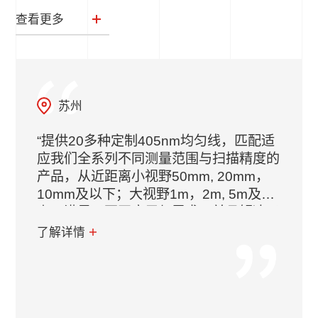
查看更多
苏州
“提供20多种定制405nm均匀线，匹配适
应我们全系列不同测量范围与扫描精度的
产品，从近距离小视野50mm, 20mm，
10mm及以下；大视野1m，2m, 5m及以
上，满足了不同应用与需求；并且解决了
困扰已久的405nm激光器镜片一直被污
了解详情
染的问题。”