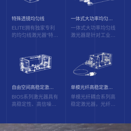
特殊透镜均匀线
一体式大功率均匀线
激光器
ELITE拥有独家专利
一体式大功率均匀线
的均匀线激光器“特殊
激光器是针对工业领
透镜”是机器视觉、
域精准扫描以及测量
3D扫描和测量的最佳
的激光解决方案之
选择。独特的设计和
一。高输出功率和出
技术提供高均匀度功
色的激光线聚焦质量,
率和均匀线宽。
即使在恶劣的环境
下，也保持着高稳定
以及高可靠的性能。
自由空间高稳定激光
单模光纤高稳定激光
器
器
BIOS系列激光器具有
单模光纤耦合系列高
高稳定性、高信噪
稳定激光器，光纤NA
比、高消光比、光束
值0.12NA, 0.13NA,
质量高等特点，专为
光纤core-diameter
生物检测和分析以及
2.5um~6.0um, 光纤