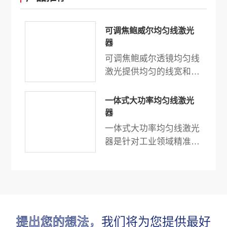
可调焦鲍威尔均匀线激光
器
可调焦鲍威尔透镜均匀线
激光提供均匀的线宽和强
度，输出功率最高可达
500mW。结构紧凑，高
一体式大功率均匀线激光
指向性，高可靠性能，静
器
电保护，过热保护，超过
一体式大功率均匀线激光
300 多种鲍威尔棱镜，满
器是针对工业领域精准扫
足客户的不同应用与需
描以及测量的激光解决方
求。
案之一。高输出功率和出
色的激光线聚焦质量,即
使在恶劣的环境下，也保
持着高稳定以及高可靠的
提出您的想法，
我们将为您提供最好
性能。