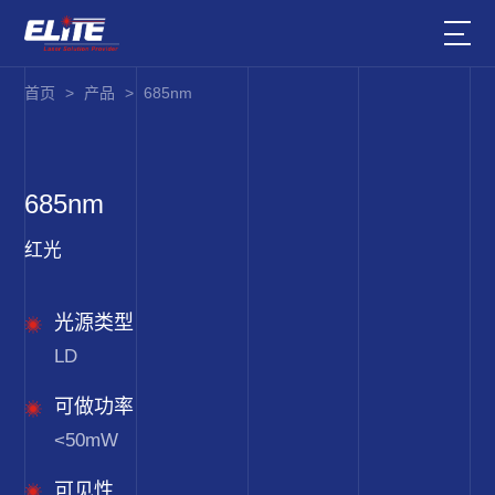
首页
>
产品
>
685nm
685nm
红光
光源类型
LD
可做功率
<50mW
可见性