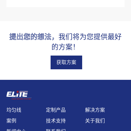
500mW。结构紧凑，高
指向性，高可靠性能，静
电保护，过热保护，超过
300 多种鲍威尔棱镜，满
提出您的想法，
我们将为您提供最好
足客户的不同应用与需
求。
的方案！
获取方案
均匀线
定制产品
解决方案
案例
技术支持
关于我们