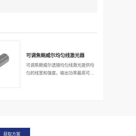
可调焦鲍威尔均匀线激光器
可调焦鲍威尔透镜均匀线激光提供均
匀的线宽和强度，输出功率最高可达
500mW。结构紧凑，高指向性，高
可靠性能，静电保护，过热保护，超
过300 多种鲍威尔棱镜，满足客户的
不同应用与需求。
获取方案