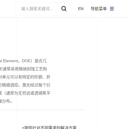
EN
导航菜单
cal Element，DOE）是近几
OE通常采用微纳刻蚀工艺构
射单元可以有特定的形貌、折
行精细调控。激光经过每个衍
离（通常为无穷远或透镜焦平
强分布。
提供针对不同需求的解决方案