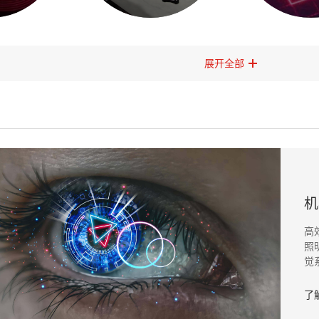
展开全部
机
高
照
觉
了