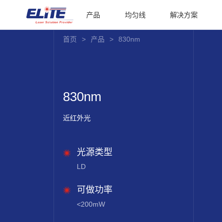
产品
均匀线
解决方案
首页
>
产品
>
830nm
830nm
近红外光
光源类型
LD
可做功率
<200mW