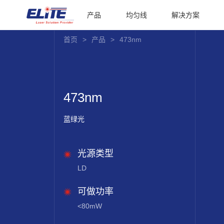
产品
均匀线
解决方案
首页
>
产品
>
473nm
473nm
蓝绿光
光源类型
LD
可做功率
<80mW