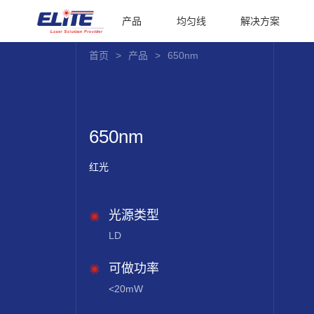
产品
均匀线
解决方案
首页
>
产品
>
650nm
650nm
红光
光源类型
LD
可做功率
<20mW