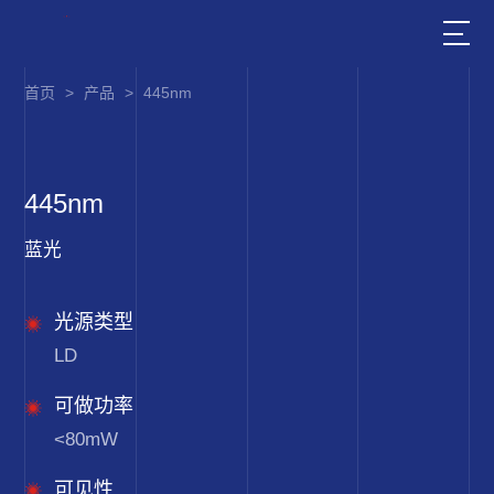
首页
>
产品
>
445nm
445nm
蓝光
光源类型
LD
可做功率
<80mW
可见性