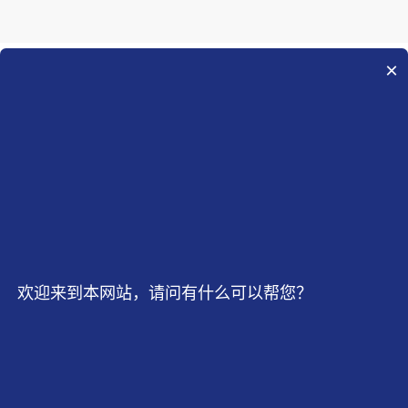
指向性，高可靠性能，静
电保护，过热保护，超过
300 多种鲍威尔棱镜，满
×
提出您的想法，
我们将为您提供最好
足客户的不同应用与需
求。
的方案！
获取方案
欢迎来到本网站，请问有什么可以帮您？
均匀线
定制产品
解决方案
案例
技术支持
关于我们
新闻中心
联系我们