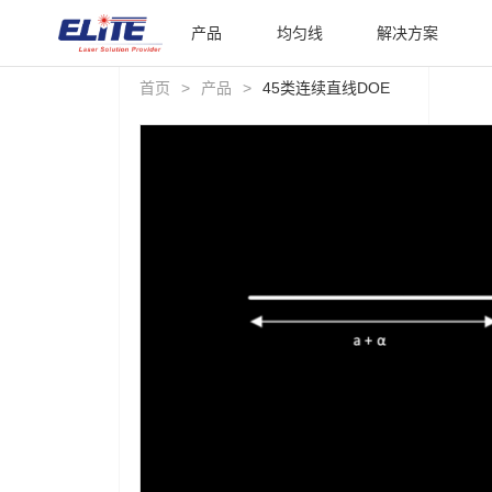
产品
均匀线
解决方案
首页
>
产品
>
45类连续直线DOE