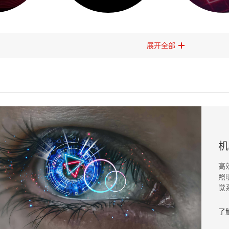
展开全部
机
高
照
觉
了