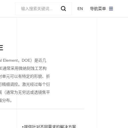
EN
导航菜单
E
cal Element，DOE）是近几
OE通常采用微纳刻蚀工艺构
射单元可以有特定的形貌、折
行精细调控。激光经过每个衍
离（通常为无穷远或透镜焦平
强分布。
提供针对不同需求的解决方案