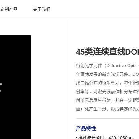
定制产品
关于我们
45类连续直线DO
衍射光学元件（Diffractive Opti
年蓬勃发展的新兴光学元件。D
成二维分布的衍射单元，每个衍
射率等，对激光波前位相分布进
射单元后发生衍射，并在一定距
面）处产生干涉，形成特定的光
产品特性
推荐波长范围：420-1050nm