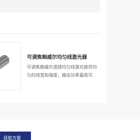
可调焦鲍威尔均匀线激光器
可调焦鲍威尔透镜均匀线激光提供均
匀的线宽和强度，输出功率最高可达
500mW。结构紧凑，高指向性，高
可靠性能，静电保护，过热保护，超
过300 多种鲍威尔棱镜，满足客户的
不同应用与需求。
获取方案