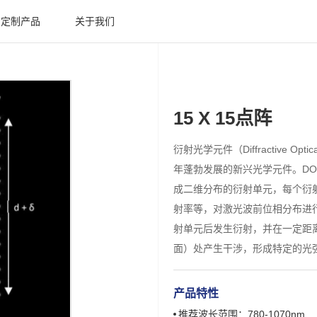
定制产品
关于我们
15 X 15点阵
衍射光学元件（Diffractive Opti
年蓬勃发展的新兴光学元件。D
成二维分布的衍射单元，每个衍
射率等，对激光波前位相分布进
射单元后发生衍射，并在一定距
面）处产生干涉，形成特定的光
产品特性
推荐波长范围：780-1070nm