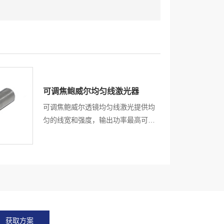
可调焦鲍威尔均匀线激光器
可调焦鲍威尔透镜均匀线激光提供均
匀的线宽和强度，输出功率最高可达
500mW。结构紧凑，高指向性，高
可靠性能，静电保护，过热保护，超
过300 多种鲍威尔棱镜，满足客户的
不同应用与需求。
获取方案