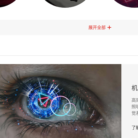
展开全部
机
高
照
觉
了