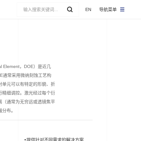
EN
导航菜单
cal Element，DOE）是近几
OE通常采用微纳刻蚀工艺构
射单元可以有特定的形貌、折
行精细调控。激光经过每个衍
离（通常为无穷远或透镜焦平
强分布。
提供针对不同需求的解决方案